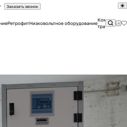
Заказать звонок
Комплектны
ние
Ретрофит
Низковольтное оборудование
трансформа